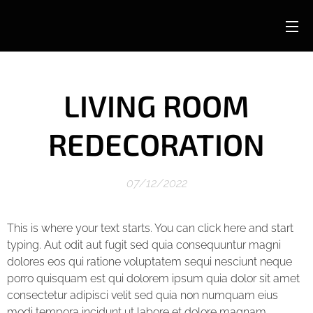
LIVING ROOM
REDECORATION
07/12/2022
This is where your text starts. You can click here and start
typing. Aut odit aut fugit sed quia consequuntur magni
dolores eos qui ratione voluptatem sequi nesciunt neque
porro quisquam est qui dolorem ipsum quia dolor sit amet
consectetur adipisci velit sed quia non numquam eius
modi tempora incidunt ut labore et dolore magnam